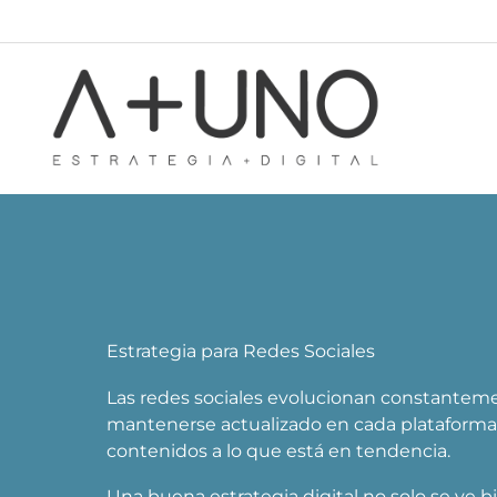
Ir
al
contenido
Estrategia para Redes Sociales
Las redes sociales evolucionan constanteme
mantenerse actualizado en cada plataforma 
contenidos a lo que está en tendencia.
Una buena estrategia digital no solo se ve 