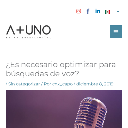
Ir
al
contenido
Men
princ
¿Es necesario optimizar para
búsquedas de voz?
/
Sin categorizar
/ Por
cnx_capo
/
diciembre 8, 2019