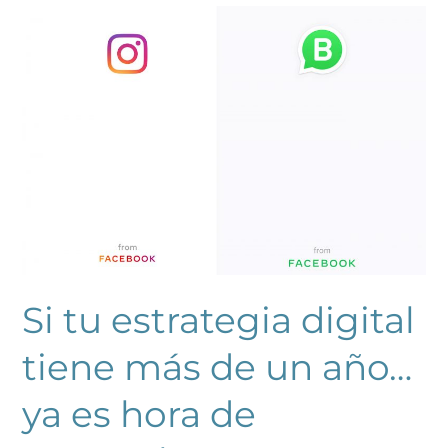
Si
tu
estrategia
digital
tiene
más
de
un
año…
ya
es
hora
de
renovarla.
Si tu estrategia digital
tiene más de un año…
ya es hora de