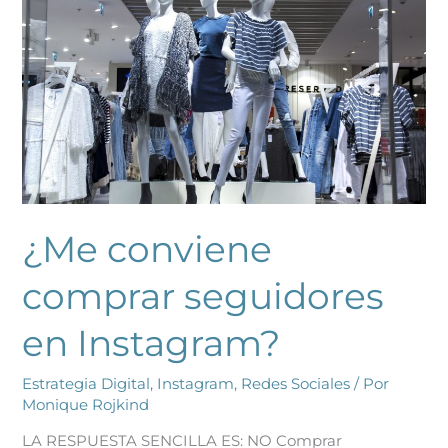
Instagram?
¿Me conviene
comprar seguidores
en Instagram?
Estrategia Digital
,
Instagram
,
Redes Sociales
/ Por
Monique Rojkind
LA RESPUESTA SENCILLA ES: NO Comprar