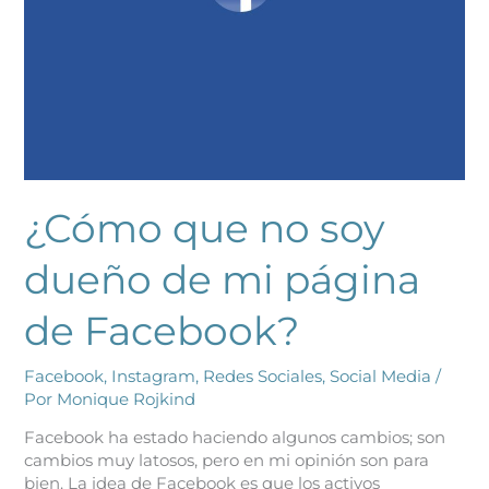
de
mi
página
de
Facebook?
¿Cómo que no soy
dueño de mi página
de Facebook?
Facebook
,
Instagram
,
Redes Sociales
,
Social Media
/
Por
Monique Rojkind
Facebook ha estado haciendo algunos cambios; son
cambios muy latosos, pero en mi opinión son para
bien. La idea de Facebook es que los activos