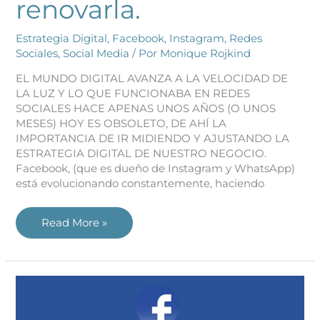
renovarla.
Estrategia Digital
,
Facebook
,
Instagram
,
Redes
Sociales
,
Social Media
/ Por
Monique Rojkind
EL MUNDO DIGITAL AVANZA A LA VELOCIDAD DE
LA LUZ Y LO QUE FUNCIONABA EN REDES
SOCIALES HACE APENAS UNOS AÑOS (O UNOS
MESES) HOY ES OBSOLETO, DE AHÍ LA
IMPORTANCIA DE IR MIDIENDO Y AJUSTANDO LA
ESTRATEGIA DIGITAL DE NUESTRO NEGOCIO.
Facebook, (que es dueño de Instagram y WhatsApp)
está evolucionando constantemente, haciendo
Read More »
¿Cómo
que
no
soy
dueño