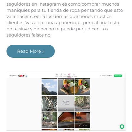
seguidores en Instagram es como comprar muchos
maniquíes para tu tienda de ropa pensando que esto
va a hacer creer a los demás que tienes muchos
clientes. Vas a dar una apariencia… pero al final esto
no te sirve y de hecho te puede perjudicar. Los
seguidores falsos no
Read More »
Creando
tu
estrategia
de
Redes
Sociales
para
el
2020