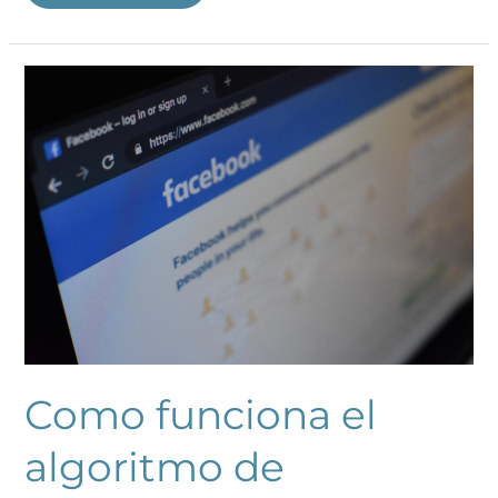
Como
funciona
el
algoritmo
de
Facebook
en
términos
simples
Como funciona el
algoritmo de