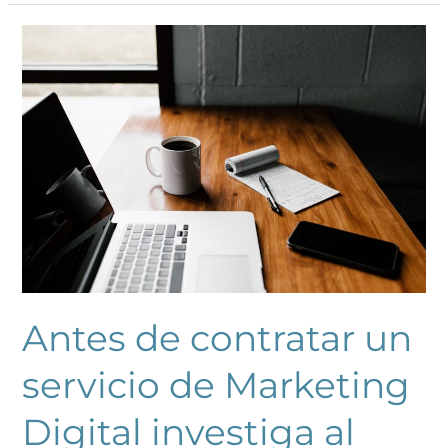
Antes
de
contratar
un
servicio
de
Marketing
Digital
investiga
al
proveedor!
Antes de contratar un
servicio de Marketing
Digital investiga al